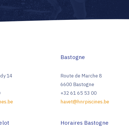
Bastogne
dy 14
Route de Marche 8
6600 Bastogne
0
+32 61 65 53 00
nes.be
havet@hnrpiscines.be
elot
Horaires Bastogne