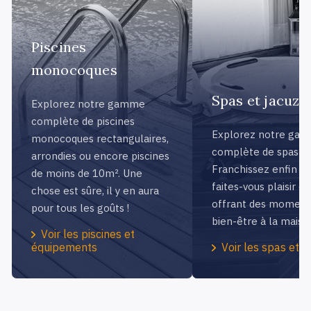
Piscines
monocoques
Spas et jacuzzi
Explorez notre gamme
complète de piscines
Explorez notre ga
monocoques rectangulaires,
complète de spas et 
arrondies ou encore piscines
Franchissez enfin le
de moins de 10m². Une
faites-vous plaisir e
chose est sûre, il y en aura
offrant des moment
pour tous les goûts !
bien-être à la maiso
Voir les piscines et
équipements
Voir les spas et j