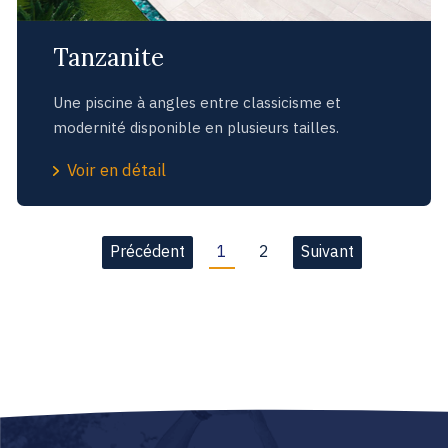
Tanzanite
Une piscine à angles entre classicisme et
modernité disponible en plusieurs tailles.
Voir en détail
Précédent
1
2
Suivant