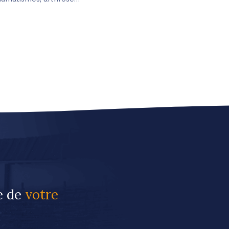
re de
votre