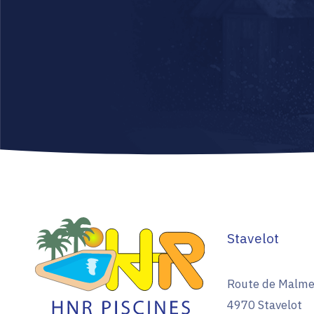
Stavelot
Route de Malme
4970 Stavelot