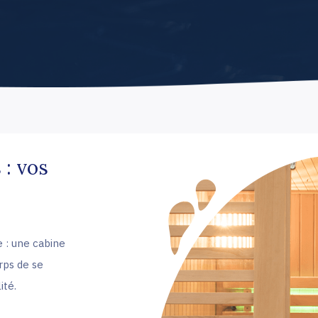
 : vos
e : une cabine
rps de se
ité.