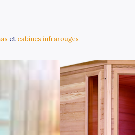
nas
et
cabines infrarouges